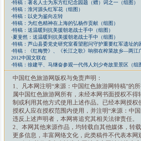
·
特稿：著名人士为东方红纪念园题（赠）词之一（组图）
·
特稿：淮河源头红军花（组图）
·
特稿：以史为鉴向左转
·
特稿：为红色精神在上海的弘杨作贡献（组图）
·
特稿：送温暖到抗美援朝老战士手中（组图）
·
夏斐然：送温暖到抗美援朝老战士手中（组图）
·
特稿：芦山县委党史研究室看望慰问守护重要红军遗址的
·
特稿：《红梅赞》、《长江之歌》响彻在榨菜故乡—两江
2012中国文联在
·
特稿：徐建平、马继奋参观一代伟人刘少奇故里景区（组
中国红色旅游网版权与免责声明：
1、凡本网注明“来源：中国红色旅游网特稿”的
属中国红色旅游网所有，未经本网书面授权不得
制或利用其他方式使用上述作品。已经本网授权
授权人应在授权范围内使用，并注明“来源：中国
违反上述声明者，本网将追究其相关法律责任。
2、本网其他来源作品，均转载自其他媒体，转
更多信息，丰富网络文化，此类稿件不代表本网