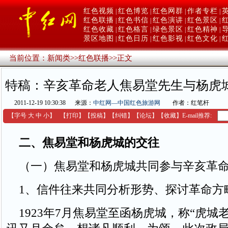
红色视频
红色博览
红色网群
作者专栏
|
|
|
|
红色联播
红色书信
红色演讲
红色景区
|
|
|
|
红色收藏
红色格言
绿色景区
红色精神
|
|
|
|
景区地图
红色日历
红色影视
红色文化
|
|
|
|
当前位置：
新闻类
>>
红色联播
>>
正文
特稿：辛亥革命老人焦易堂先生与杨虎
2011-12-19 10:30:38
来源：
中红网—中国红色旅游网
作者：红笔杆
【字号
大
中
小
】
【
打印
】
【
投稿
】
【
纠错
】
【
论坛
】
【收藏】
E-mail推荐:
二、焦易堂和杨虎城的交往
（一）焦易堂和杨虎城共同参与辛亥革命
1、信件往来共同分析形势、探讨革命方
1923年7月焦易堂至函杨虎城，称“虎城