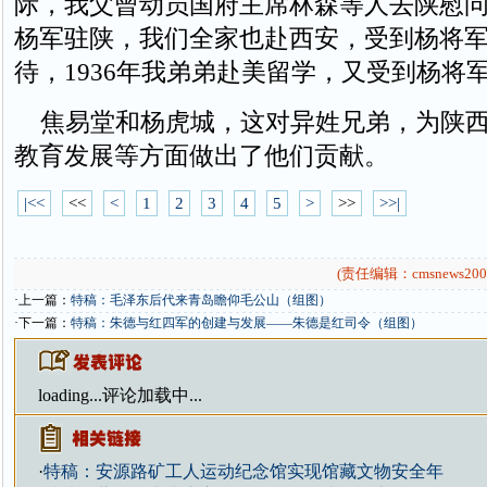
际，我父曾动员国府主席林森等人去陕慰
杨军驻陕，我们全家也赴西安，受到杨将
待，1936年我弟弟赴美留学，又受到杨将
焦易堂和杨虎城，这对异姓兄弟，为陕西
教育发展等方面做出了他们贡献。
|<<
<<
<
1
2
3
4
5
>
>>
>>|
(责任编辑：cmsnews200
·上一篇：
特稿：毛泽东后代来青岛瞻仰毛公山（组图）
·下一篇：
特稿：朱德与红四军的创建与发展——朱德是红司令（组图）
loading...
评论加载中...
·
特稿：安源路矿工人运动纪念馆实现馆藏文物安全年