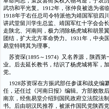
革命同志，策反县衙实权人物马逵，于农历1
武功和平光复。1912年，张仲良被选为省
1918年于右任总司令特派他为靖国军驻四
讲武堂留川学生总监、靖国军红十字会会长。
走陕北、河南间，极力消除杨虎城和胡景
团结，扩大北方革命势力。1931年，中央
易堂特聘其为理事。
苏资琛(1895～1974) 又名养源，陕西
业。后去延长教书，结识了杨虎城将军，
党。
1928苏资琛在方振武部任参谋和战史编
任，还任过《河南日报》编辑。方部败散
南京，经焦易堂介绍到国民政府立法院法
书。后由胡汉民推荐，被派作国民党陕西