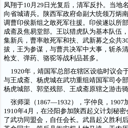
凤翔于10月29日光复后，清军反扑。当地
向省城请兵。陕西军政府命副大统领万炳
调曹印侯新组之敢死军往援。印侯遂以所
成斋及焦易堂部。王以猎虎队为基本队伍
集新兵，曹率敢死军和扶、武新募之众共30
拔，王为参谋，与曹共决军中大事，斩杀
枪支、弹药、骆驼等战利品甚多。
1920年，靖国军总部在辖区设临时议会
与王成斋、杨虎城在武功重组靖国军司令
杨虎城部、郭坚残部、王成斋原辖之游击
张师渠（1867—1932），字仲良，190
1910年4月，在泾阳参加陕西起义计划秘
了武功同盟会，自任会长。武昌起义胜利