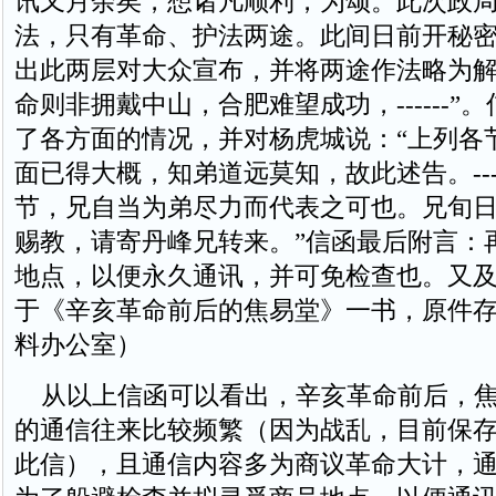
讯又月余矣，想诸凡顺利，为颂。此次政
法，只有革命、护法两途。此间日前开秘
出此两层对大众宣布，并将两途作法略为
命则非拥戴中山，合肥难望成功，------”
了各方面的情况，并对杨虎城说：“上列各
面已得大概，知弟道远莫知，故此述告。----
节，兄自当为弟尽力而代表之可也。兄旬
赐教，请寄丹峰兄转来。”信函最后附言：
地点，以便永久通讯，并可免检查也。又
于《辛亥革命前后的焦易堂》一书，原件
料办公室）
从以上信函可以看出，辛亥革命前后，焦
的通信往来比较频繁（因为战乱，目前保
此信），且通信内容多为商议革命大计，