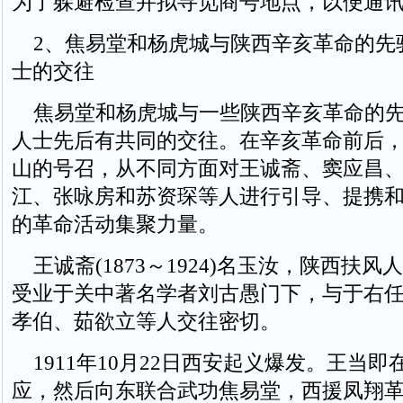
为了躲避检查并拟寻觅商号地点，以便通
2、焦易堂和杨虎城与陕西辛亥革命的先
士的交往
焦易堂和杨虎城与一些陕西辛亥革命的先
人士先后有共同的交往。在辛亥革命前后
山的号召，从不同方面对王诚斋、窦应昌
江、张咏房和苏资琛等人进行引导、提携
的革命活动集聚力量。
王诚斋(1873～1924)名玉汝，陕西扶风
受业于关中著名学者刘古愚门下，与于右
孝伯、茹欲立等人交往密切。
1911年10月22日西安起义爆发。王当即
应，然后向东联合武功焦易堂，西援凤翔