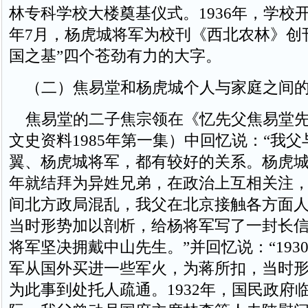
林专科学校大楼奠基仪式。1936年，学校
年7月，杨虎城将军为校刊《西北农林》创
国之基”四个苍劲有力的大字。
（二）焦易堂和杨虎城个人与家庭之间
焦易堂的二子焦宗领在《忆先父焦易堂先
文史资料1985年第一集）中回忆说：“我
翼、杨虎城将军，都有较好的关系。杨虎
年就结拜为异姓兄弟，在政治上互相关注，例
间北方政局混乱，我父在北京接触各方面
当时形势加以剖析，给杨将军写了一封长
将军坚决拥戴中山先生。”并回忆说：“193
军从国外买进一些军火，为蒋所扣，当时
为此事到处托人疏通。1932年，国民政府