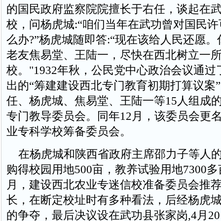
的国民政府监察院院擅长于右任，谈起在
校，问杨虎城:“咱们当年在武功曾对国民
么办?”杨虎城随即答:“现在该给人民还愿
老友焦易堂、王陆一，尽快在西北树立一
校。"1932年秋，公民党中心政治会议通
出的“筹建建设西北专门教育初期打算议案
任、杨虎城、焦易堂、王陆一等15人组成
专门教导委员会。同年12月，该委员会更
业专科学校筹备委员会。
在杨虎城和陕西省政府主席邵力子等人的
购得校园用地500亩，教养试验用地7300多亩
月，建设西北农业专迷信校准备委员会推
长，在断定校址时有多种看法，后经杨虎
的争夺，最后决议设在武功县张家岗,4月2