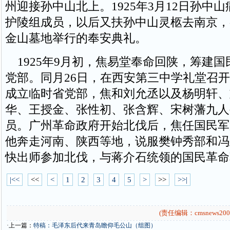
州迎接孙中山北上。1925年3月12日孙中
护陵组成员，以后又扶孙中山灵柩去南京，
金山墓地举行的奉安典礼。
1925年9月初，焦易堂奉命回陕，筹建国
党部。同月26日，在西安第三中学礼堂召
成立临时省党部，焦和刘允丞以及杨明轩、
华、王授金、张性初、张含辉、宋树藩九人
员。广州革命政府开始北伐后，焦任国民军
他奔走河南、陕西等地，说服樊钟秀部和冯
快出师参加北伐，与蒋介石统领的国民革命
|<<
<<
<
1
2
3
4
5
>
>>
>>|
(责任编辑：cmsnews200
·上一篇：
特稿：毛泽东后代来青岛瞻仰毛公山（组图）