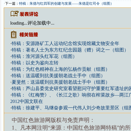
·下一篇：
特稿：朱德与红四军的创建与发展——朱德是红司令（组图）
loading...
评论加载中...
·
特稿：安源路矿工人运动纪念馆实现馆藏文物安全年
·
特稿：著名人士为东方红纪念园题（赠）词之一（组图）
·
特稿：淮河源头红军花（组图）
·
特稿：以史为鉴向左转
·
特稿：为红色精神在上海的弘杨作贡献（组图）
·
特稿：送温暖到抗美援朝老战士手中（组图）
·
夏斐然：送温暖到抗美援朝老战士手中（组图）
·
特稿：芦山县委党史研究室看望慰问守护重要红军遗址的
·
特稿：《红梅赞》、《长江之歌》响彻在榨菜故乡—两江
2012中国文联在
·
特稿：徐建平、马继奋参观一代伟人刘少奇故里景区（组
中国红色旅游网版权与免责声明：
1、凡本网注明“来源：中国红色旅游网特稿”的