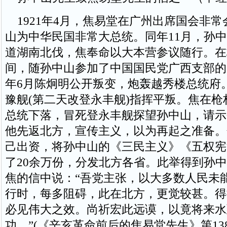
1921年4月，焦易堂在广州出席国会非常
山为中华民国非常大总统。同年11月，孙
道湖南北伐，焦奉命以大本营参议随行。在
间，随孙中山参加了中国国民党广西支部的成
年6月陈炯明公开叛变，炮轰越秀楼总统府
豫舰(第二天改登永丰舰)指挥平叛。焦在枪
总统下落，冒死登永丰舰探望孙中山，请示
他先返北方，宣传主义，以为再起之准备。
己出资，将孙中山的《三民主义》《五权宪
了20余万份，分发北方各省。此举得到孙
焦的信中说：“吾党主张，以大多数人民未
行时，每多阻碍，此在北方，更觉较甚。得
必见伟大之效。尚祈宏此远谟，以竟将来水
功。”(《辛亥革命前后的焦易堂先生》第138