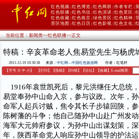
红色视频
红色博览
红色网群
作者专栏
|
|
|
|
红色联播
红色书信
红色演讲
红色景区
|
|
|
|
红色收藏
红色格言
绿色景区
红色精神
|
|
|
|
景区地图
红色日历
红色影视
红色文化
|
|
|
|
当前位置：
新闻类
>>
红色联播
>>
正文
特稿：辛亥革命老人焦易堂先生与杨虎
2011-12-19 10:30:38
来源：
中红网—中国红色旅游网
作者：红笔杆
【字号
大
中
小
】
【
打印
】
【
投稿
】
【
纠错
】
【
论坛
】
【收藏】
E-mail推荐:
1916年袁世凯死后，黎元洪继任大总统
易堂奉孙中山命入京，参与议政。次年，孙
命军人起兵讨贼，焦令其长子步辕回陕，参
陈树藩的斗争；他自己随孙中山赴广州发动
海军大元帅府参议，为孙中山出谋划策，深
年，陕西革命党人响应孙中山领导的护法运