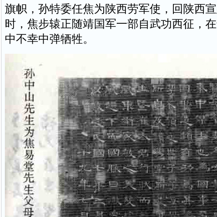
旗帜，孙特委任焦为陕西劳军使，回陕西宣
时，焦步辕正随靖国军一部自武功西征，在
中不幸中弹牺牲。