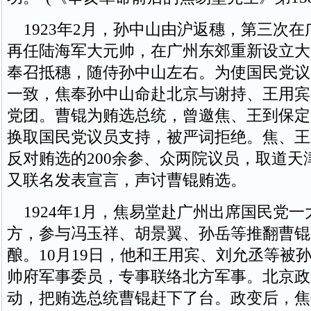
1923年2月，孙中山由沪返穗，第三次在
再任陆海军大元帅，在广州东郊重新设立大
奉召抵穗，随侍孙中山左右。为使国民党议
一致，焦奉孙中山命赴北京与谢持、王用宾
党团。曹锟为贿选总统，曾邀焦、王到保定
换取国民党议员支持，被严词拒绝。焦、王
反对贿选的200余参、众两院议员，取道天
又联名发表宣言，声讨曹锟贿选。
1924年1月，焦易堂赴广州出席国民党一
方，参与冯玉祥、胡景翼、孙岳等推翻曹锟
酿。10月19日，他和王用宾、刘允丞等被
帅府军事委员，专事联络北方军事。北京政变
动，把贿选总统曹锟赶下了台。政变后，焦