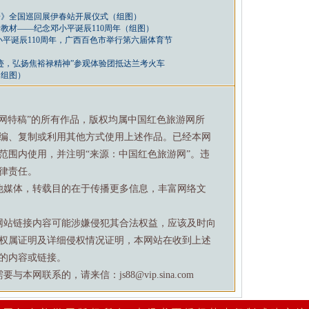
奇》全国巡回展伊春站开展仪式（组图）
教材——纪念邓小平诞辰110周年（组图）
平诞辰110周年，广西百色市举行第六届体育节
迹，弘扬焦裕禄精神”参观体验团抵达兰考火车
（组图）
游网特稿”的所有作品，版权均属中国红色旅游网所
编、复制或利用其他方式使用上述作品。已经本网
范围内使用，并注明“来源：中国红色旅游网”。违
律责任。
他媒体，转载目的在于传播更多信息，丰富网络文
网站链接内容可能涉嫌侵犯其合法权益，应该及时向
权属证明及详细侵权情况证明，本网站在收到上述
的内容或链接。
网联系的，请来信：js88@vip.sina.com