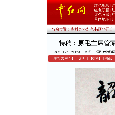
红色视频
|
红色联播
|
红色收藏
|
景区地图
|
当前位置：
资料类
>>
红色书画
>>
正文
特稿：原毛主席管
2008-11-25 17:14:58
来源：中国红色旅游网
【字号
大
中
小
】
【
打印
】
【
投稿
】
【
纠错
】