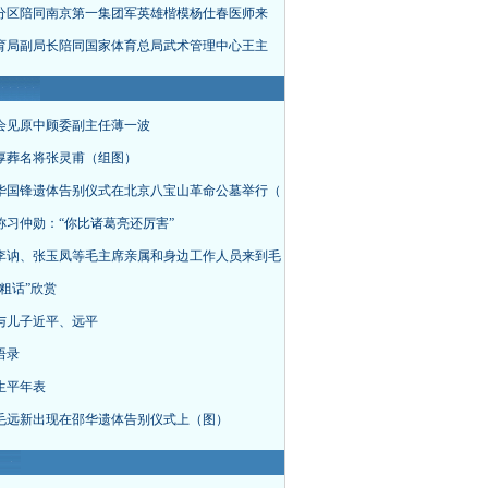
分区陪同南京第一集团军英雄楷模杨仕春医师来
育局副局长陪同国家体育总局武术管理中心王主
会见原中顾委副主任薄一波
厚葬名将张灵甫（组图）
华国锋遗体告别仪式在北京八宝山革命公墓举行（
称习仲勋：“你比诸葛亮还厉害”
李讷、张玉凤等毛主席亲属和身边工作人员来到毛
粗话”欣赏
与儿子近平、远平
语录
生平年表
毛远新出现在邵华遗体告别仪式上（图）