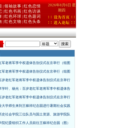
2026年8月6日 星
闻
领袖故事
红色恋情
|
|
期四
记
红色书画
红色访谈
|
|
舞
红色环球
红色题词
|
|
物
红色文物
红色头条
|
|
：
红军老将军李中权遗体告别仪式在京举行（组图
红军老将军李中权遗体告别仪式在京举行（组图
百岁老红军老将军李中权遗体告别仪式在京举行
李学叶、杨光：百岁老红军老将军李中权遗体告
百岁老红军老将军李中权遗体告别仪式在京举行
业大学师生来到王稼祥纪念园进行暑期社会实践
历史社会学院三位队员与国土资源、旅游学院队
学院纪委组织工作人员前往王稼祥纪念园（图）