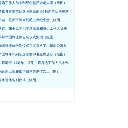
身边工作人员来到纪念堂怀念老人家（组图）
首都各界隆重纪念毛主席诞辰116周年活动在京
，李讷、毛新宇等来到毛主席纪念堂（组图）
李讷、张玉凤等毛主席亲属和身边工作人员来
参加华国锋遗体告别仪式集锦（组图）
华国锋遗体告别仪式在北京八宝山革命公墓举
华国锋年年到纪念堂瞻仰毛主席遗容（组图）
主席诞辰114周年 原毛主席身边工作人员来到
毛远新出现在邵华遗体告别仪式上（图）
邵华遗体告别仪式（组图）