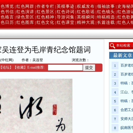
红色博览
红色网群
作者专栏
英模事迹
权威发布
领袖故事
史海秘
|
|
|
|
|
|
红色书信
红色演讲
红色景区
红色诗词
红色歌谣
红色镜头
红色游
|
|
|
|
|
|
红色格言
绿色景区
红色精神
导游词集
英模瞬间
特稿精选
红色歌
|
|
|
|
|
|
红色日历
红色图库
红色文化
红色课堂
精神大观
长篇连载
红色人
|
|
|
|
|
|
本
站检索
家吴连登为毛岸青纪念馆题词
(中红网)
作者：吴连登
浏览次数：
百岁老
【
论坛
】
【收藏】
E-mail推荐:
百岁老
特稿：
江山、
特稿：
合肥工
安师大
皖南医