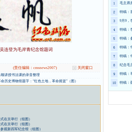
毛主席
特稿：
9月9
特稿：
特稿：
特稿：
吴连登为毛岸青纪念馆题词
特稿：
纪念毛
(责任编辑：cmsnews2007)
关闭窗口
特稿：
承顺讲授书法课的录音整理
命历史博物馆题字：“红色土地，革命摇篮”（图）
特稿：
仪式在京举行（组图）
仪式在京举行（组图）
民参观新四军纪念馆（组图）