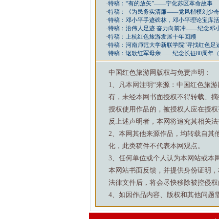
·
特稿：“有的放矢”——宁化苏区革命故事
·
特稿：《为民务实清廉——党风楷模刘少
·
特稿：邓小平手迹碑林，邓小平理论宝库活
·
特稿：沿伟人足迹 奋力向前冲——纪念邓小
·
特稿：上杭红色旅游发展十年回顾
·
特稿：河南师范大学新联学院“寻找红色足
·
特稿：讴歌红军母亲——纪念长征80周年
中国红色旅游网版权与免责声明：
1、凡本网注明“来源：中国红色旅
有，未经本网书面授权不得转载、摘
授权使用作品的，被授权人应在授权
反上述声明者，本网将追究其相关法
2、本网其他来源作品，均转载自其
化，此类稿件不代表本网观点。
3、任何单位或个人认为本网站或本
本网站书面反馈，并提供身份证明，
法律文件后，将会尽快移除被控侵权
4、如因作品内容、版权和其他问题需要与本