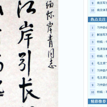
南京军
南京体
习仲勋
解放军
特稿：
毛泽东
特稿：
毛主席“
习仲勋
毛主席
习仲勋
特稿：