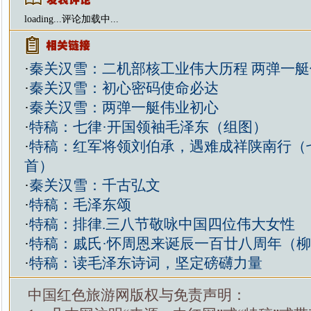
loading...
评论加载中...
·
秦关汉雪：二机部核工业伟大历程 两弹一
·
秦关汉雪：初心密码使命必达
·
秦关汉雪：两弹一艇伟业初心
·
特稿：七律·开国领袖毛泽东（组图）
·
特稿：红军将领刘伯承，遇难成祥陕南行（
首）
·
秦关汉雪：千古弘文
·
特稿：毛泽东颂
·
特稿：排律.三八节敬咏中国四位伟大女性
·
特稿：戚氏·怀周恩来诞辰一百廿八周年（
·
特稿：读毛泽东诗词，坚定磅礴力量
中国红色旅游网版权与免责声明：