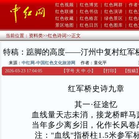
红色视频
|
红色博览
|
红色网群
|
作者
红色联播
|
红色书信
|
红色演讲
|
红色
红色收藏
|
红色格言
|
绿色景区
|
红色
景区地图
|
红色日历
|
红色图库
|
红色
当前位置：
资料类
>>
红色诗词
>>
正文
特稿：踮脚的高度——汀州中复村红军
来源：
中红网-中国红色文化旅游网
作者：童化平
2026-03-23 17:04:05
【字号
大
中
小
】
【
打印
】
【
投稿
红军桥史诗九章
其一·征途忆
血线量天志未消，接龙桥畔马
当年多少离乡泪，化作长风卷
注："血线"指桥柱1.5米参军