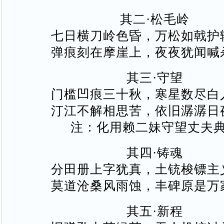
其二·松毛岭
七日横刀岭色昏，万松如戟护
弹痕刻在摩崖上，夜夜犹闻喊
其三·守望
门槛凹痕三十秋，寒星数尽白
汀江不解相思苦，依旧潺潺日
注：化用赖二妹守望丈夫
其四·铸魂
分田册上字犹真，土铳梭镖主
莫道沧桑风雨蚀，丰碑原是万
其五·新程