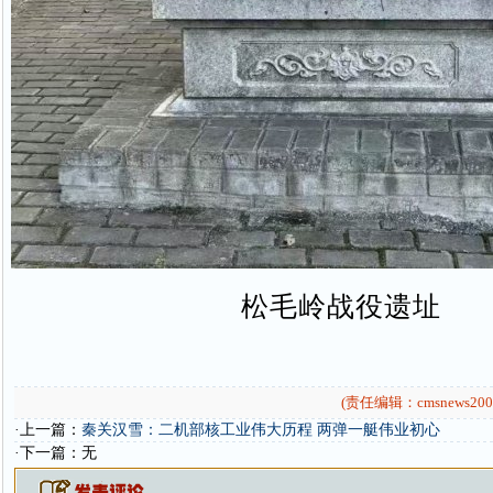
松毛岭战役遗址
(责任编辑：cmsnews200
·上一篇：
秦关汉雪：二机部核工业伟大历程 两弹一艇伟业初心
·下一篇：无