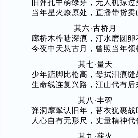
旧弹孔中萌绿芽，无人机掠过
当年星火燎原处，直播带货卖
其六·古桥月
廊桥木榫啮深痕，汀水磨圆卵
今夜中天悬古月，曾照当年领
其七·量天
少年踮脚比枪高，母拭泪痕缝
生命线连复兴路，江山代有后
其八·丰碑
弹洞摩挲认旧年，苔衣犹裹战
人心自有无形尺，丈量精神代
其九·薪火