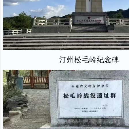
汀州松毛岭纪念碑