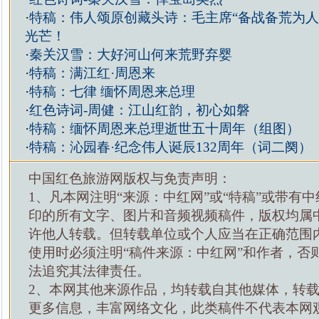
·
特稿：伟人颂原创藏头诗：毛主席“备战备荒为人
光芒！
·
秦关汉雪：大好河山何来荒野弃婴
·
特稿：满江红·周恩来
·
特稿：七律 缅怀周恩来总理
·
红色诗词-周健：江山红韵，初心如磐
·
特稿：缅怀周恩来总理逝世五十周年（组图）
·
特稿：沁园春·纪念伟人诞辰132周年（词二阕）
中国红色旅游网版权与免责声明：
1、凡本网注明“来源：中红网”或“特稿”或带有中
印的所有文字、图片和音频视频稿件，版权均属
许他人转载。但转载单位或个人应当在正确范围
使用时必须注明“稿件来源：中红网”和作者，否
法追究其法律责任。
2、本网其他来源作品，均转载自其他媒体，转
更多信息，丰富网络文化，此类稿件不代表本网