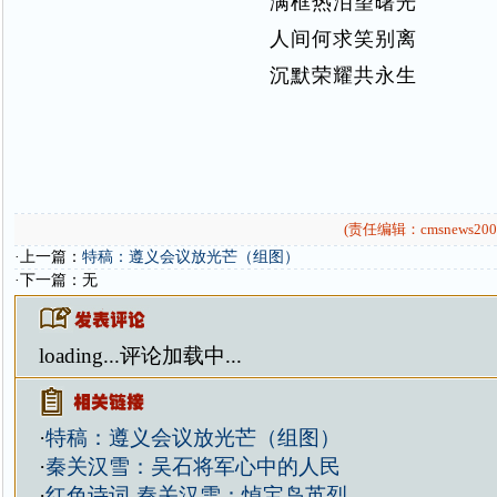
满框热泪望曙光
人间何求笑别离
沉默荣耀共永生
(责任编辑：cmsnews200
·上一篇：
特稿：遵义会议放光芒（组图）
·下一篇：无
loading...
评论加载中...
·
特稿：遵义会议放光芒（组图）
·
秦关汉雪：吴石将军心中的人民
·
红色诗词-秦关汉雪：悼宝岛英烈