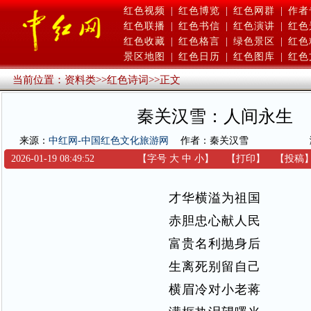
红色视频
|
红色博览
|
红色网群
|
作者
红色联播
|
红色书信
|
红色演讲
|
红色
红色收藏
|
红色格言
|
绿色景区
|
红色
景区地图
|
红色日历
|
红色图库
|
红色
当前位置：
资料类
>>
红色诗词
>>
正文
秦关汉雪：人间永生
来源：
中红网-中国红色文化旅游网
作者：秦关汉雪
2026-01-19 08:49:52
【字号
大
中
小
】
【
打印
】
【
投稿
才华横溢为祖国
赤胆忠心献人民
富贵名利抛身后
生离死别留自己
横眉冷对小老蒋