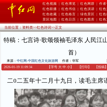
红色视频
|
红色博览
|
红色网群
|
作者
红色联播
|
红色书信
|
红色演讲
|
红色
红色收藏
|
红色格言
|
绿色景区
|
红色
景区地图
|
红色日历
|
红色图库
|
红色
当前位置：
资料类
>>
红色诗词
>>
正文
特稿：七言诗·歌颂领袖毛泽东 人民江
首）
来源：
中红网-中国红色文化旅游网
作者：华军
2026-01-19 11:09:34
【字号
大
中
小
】
【
打印
】
【
投稿
二0二五年十二月十九日，读毛主席