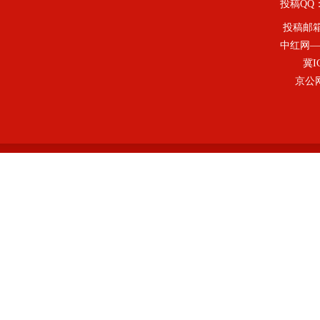
投稿QQ：4
投稿邮
中红网—
冀I
京公网