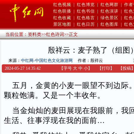
红色视频
|
红色博览
|
红色网群
|
作者
红色联播
|
红色书信
|
红色演讲
|
红色
红色收藏
|
红色格言
|
绿色景区
|
红色
景区地图
|
红色日历
|
红色图库
|
红色
当前位置：
资料类
>>
红色诗词
>>
正文
殷祥云：麦子熟了（组图
来源：
中红网-中国红色文化旅游网
作者：殷祥云
2024-05-27 14:35:42
【字号
大
中
小
】
【
打印
】
【
投稿
五月，金黄的小麦一眼望不到边际
颗粒饱满。又是一个丰收年。
当金灿灿的麦田展现在我眼前，我
生活、往事浮现在我的面前…