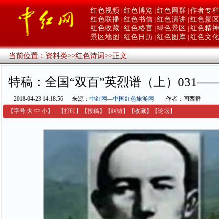
红色视频
红色博览
红色网群
作者专
|
|
|
红色联播
红色书信
红色演讲
红色景
|
|
|
红色收藏
红色格言
绿色景区
红色精
|
|
|
景区地图
红色日历
红色图库
红色文
|
|
|
当前位置：
资料类
>>
红色诗词
>>
正文
特稿：全国“双百”英烈谱（上）031—
2018-04-23 14:18:56
来源：
中红网—中国红色旅游网
作者：闫西群
【字号
大
中
小
】
【
打印
】
【
投稿
】
【
纠错
】
【收藏】
【
论坛
】