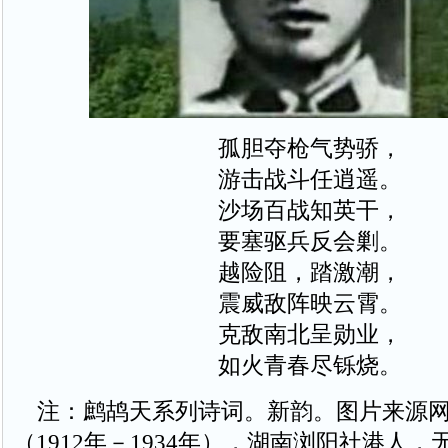
孤胆夺枪气势骄，
游击战斗任逍遥。
沙场百战知英干，
要塞驱兵反会剿。
越险阻，踏激潮，
震威敌阵映云霄。
克敌南北呈勋业，
如火青春尽铄烧。
注：鹧鸪天系列诗词。新韵。图片来源网
（1912年－1934年），湖南浏阳社港人